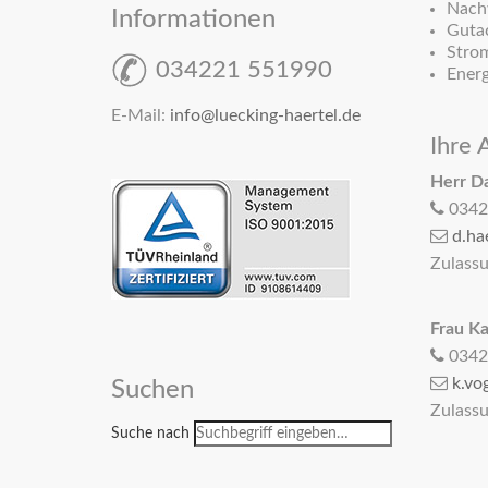
Nachw
Informationen
Gutac
Strom
034221 551990
Energ
E-Mail:
info@luecking-haertel.de
Ihre 
Her
0342
d.ha
Zulass
Frau Ka
0342
k.vo
Suchen
Zulass
Suche nach