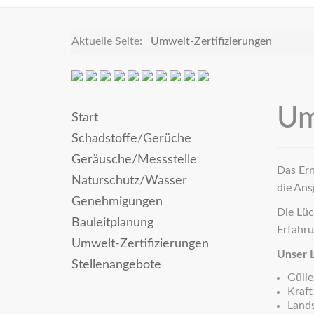
Aktuelle Seite:
Umwelt-Zertifizierungen
Um
Start
Schadstoffe/Gerüche
Geräusche/Messstelle
Das Ern
Naturschutz/Wasser
die Ans
Genehmigungen
Die Lüc
Bauleitplanung
Erfahru
Umwelt-Zertifizierungen
Unser 
Stellenangebote
Güll
Kraf
Lands