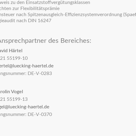
eis zu den Einsatzstoffvergütungsklassen
hten zur Flexibilitätsprämie
steuer nach Spitzenausgleich-Effizienzsystemverordnung (Spae
ieaudit nach DIN 16247
Ansprechpartner des Bereiches:
r David Härtel
21 55199-10
ertel@luecking-haertel.de
ungsnummer: DE-V-0283
rolin Vogel
21 55199-13
gel@luecking-haertel.de
ungsnummer: DE-V-0370